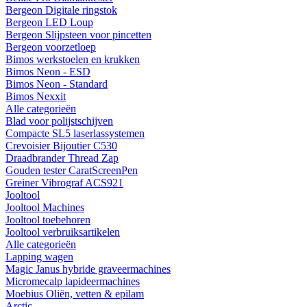
Bergeon Digitale ringstok
Bergeon LED Loup
Bergeon Slijpsteen voor pincetten
Bergeon voorzetloep
Bimos werkstoelen en krukken
Bimos Neon - ESD
Bimos Neon - Standard
Bimos Nexxit
Alle categorieën
Blad voor polijstschijven
Compacte SL5 laserlassystemen
Crevoisier Bijoutier C530
Draadbrander Thread Zap
Gouden tester CaratScreenPen
Greiner Vibrograf ACS921
Jooltool
Jooltool Machines
Jooltool toebehoren
Jooltool verbruiksartikelen
Alle categorieën
Lapping wagen
Magic Janus hybride graveermachines
Micromecalp lapideermachines
Moebius Oliën, vetten & epilam
Arctic