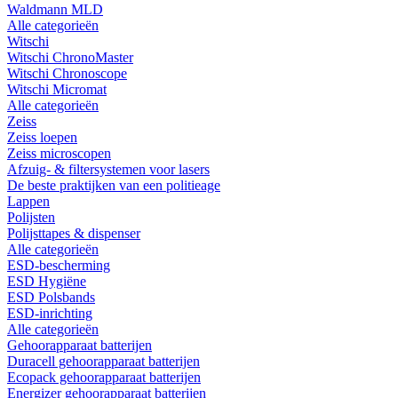
Waldmann MLD
Alle categorieën
Witschi
Witschi ChronoMaster
Witschi Chronoscope
Witschi Micromat
Alle categorieën
Zeiss
Zeiss loepen
Zeiss microscopen
Afzuig- & filtersystemen voor lasers
De beste praktijken van een politieage
Lappen
Polijsten
Polijsttapes & dispenser
Alle categorieën
ESD-bescherming
ESD Hygiëne
ESD Polsbands
ESD-inrichting
Alle categorieën
Gehoorapparaat batterijen
Duracell gehoorapparaat batterijen
Ecopack gehoorapparaat batterijen
Energizer gehoorapparaat batterijen