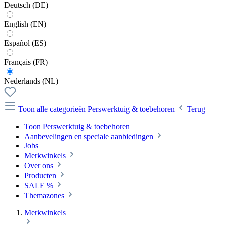
Deutsch (DE)
English (EN)
Español (ES)
Français (FR)
Nederlands (NL)
Toon alle categorieën
Perswerktuig & toebehoren
Terug
Toon Perswerktuig & toebehoren
Aanbevelingen en speciale aanbiedingen
Jobs
Merkwinkels
Over ons
Producten
SALE %
Themazones
Merkwinkels