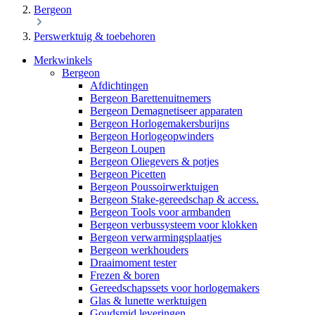
Bergeon
Perswerktuig & toebehoren
Merkwinkels
Bergeon
Afdichtingen
Bergeon Barettenuitnemers
Bergeon Demagnetiseer apparaten
Bergeon Horlogemakersburijns
Bergeon Horlogeopwinders
Bergeon Loupen
Bergeon Oliegevers & potjes
Bergeon Picetten
Bergeon Poussoirwerktuigen
Bergeon Stake-gereedschap & access.
Bergeon Tools voor armbanden
Bergeon verbussysteem voor klokken
Bergeon verwarmingsplaatjes
Bergeon werkhouders
Draaimoment tester
Frezen & boren
Gereedschapssets voor horlogemakers
Glas & lunette werktuigen
Goudsmid leveringen