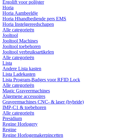
Ergolift voor polijster
Horia
Horia Aambeeldje
Horia Hhandbediende pers EMS
Horia Instelgereedschapen
Alle categorieën
Jooltool
Jooltool Machines
Jooltool toebehoren
Jooltool verbruiksartikelen
Alle categorieën
Lista
Andere Lista kasten
Lista Ladekasten
Lista Program-Badges voor RFID Lock
Alle categorieën
Magic Graveermachines
Algemene accessoires
Graveermachines CNC- & laser (hybride)
IMP-C1 & toebehoren
Alle categorieën
Presidium
Regine Horlogery
Regine
Regine Horlogemakerpincetten