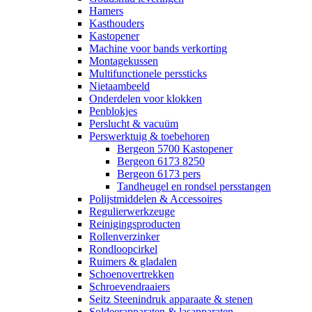
Hamers
Kasthouders
Kastopener
Machine voor bands verkorting
Montagekussen
Multifunctionele perssticks
Nietaambeeld
Onderdelen voor klokken
Penblokjes
Perslucht & vacuüm
Perswerktuig & toebehoren
Bergeon 5700 Kastopener
Bergeon 6173 8250
Bergeon 6173 pers
Tandheugel en rondsel persstangen
Polijstmiddelen & Accessoires
Regulierwerkzeuge
Reinigingsproducten
Rollenverzinker
Rondloopcirkel
Ruimers & gladalen
Schoenovertrekken
Schroevendraaiers
Seitz Steenindruk apparaate & stenen
Soldeerapparaten & lasapparaten