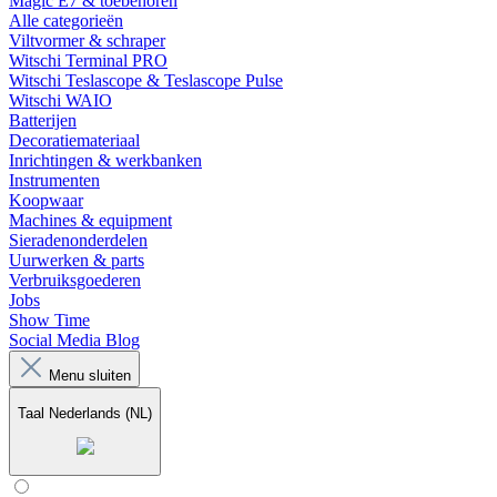
Magic E7 & toebehoren
Alle categorieën
Viltvormer & schraper
Witschi Terminal PRO
Witschi Teslascope & Teslascope Pulse
Witschi WAIO
Batterijen
Decoratiemateriaal
Inrichtingen & werkbanken
Instrumenten
Koopwaar
Machines & equipment
Sieradenonderdelen
Uurwerken & parts
Verbruiksgoederen
Jobs
Show Time
Social Media Blog
Menu sluiten
Taal
Nederlands (NL)