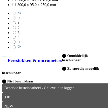
300,0 x 95,0 x 250,0 mm
1
2
3
4
⬤
Onmiddellijk
Persstokken & micrometers
beschikbaar
⬤
Zo spoedig mogelijk
beschikbaar
⬤
Niet beschikbaar
Beperkte bestelbaarheid - Gelieve in te loggen
TIP
NEW