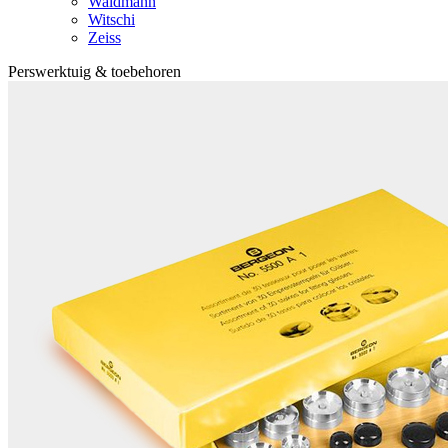
Waldmann
Witschi
Zeiss
Perswerktuig & toebehoren