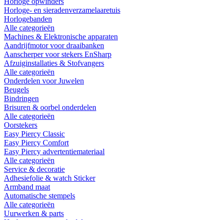
Horloge opwinders
Horloge- en sieradenverzamelaaretuis
Horlogebanden
Alle categorieën
Machines & Elektronische apparaten
Aandrijfmotor voor draaibanken
Aanscherper voor stekers EnSharp
Afzuiginstallaties & Stofvangers
Alle categorieën
Onderdelen voor Juwelen
Beugels
Bindringen
Brisuren & oorbel onderdelen
Alle categorieën
Oorstekers
Easy Piercy Classic
Easy Piercy Comfort
Easy Piercy advertentiemateriaal
Alle categorieën
Service & decoratie
Adhesiefolie & watch Sticker
Armband maat
Automatische stempels
Alle categorieën
Uurwerken & parts