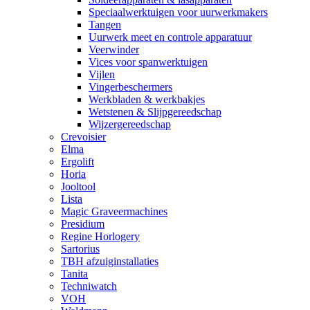
Speciaalwerktuigen voor uurwerkmakers
Tangen
Uurwerk meet en controle apparatuur
Veerwinder
Vices voor spanwerktuigen
Vijlen
Vingerbeschermers
Werkbladen & werkbakjes
Wetstenen & Slijpgereedschap
Wijzergereedschap
Crevoisier
Elma
Ergolift
Horia
Jooltool
Lista
Magic Graveermachines
Presidium
Regine Horlogery
Sartorius
TBH afzuiginstallaties
Tanita
Techniwatch
VOH