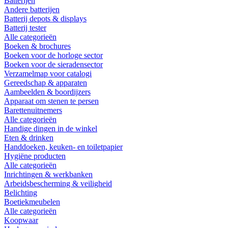
Batterijen
Andere batterijen
Batterij depots & displays
Batterij tester
Alle categorieën
Boeken & brochures
Boeken voor de horloge sector
Boeken voor de sieradensector
Verzamelmap voor catalogi
Gereedschap & apparaten
Aambeelden & boordijzers
Apparaat om stenen te persen
Barettenuitnemers
Alle categorieën
Handige dingen in de winkel
Eten & drinken
Handdoeken, keuken- en toiletpapier
Hygiëne producten
Alle categorieën
Inrichtingen & werkbanken
Arbeidsbescherming & veiligheid
Belichting
Boetiekmeubelen
Alle categorieën
Koopwaar