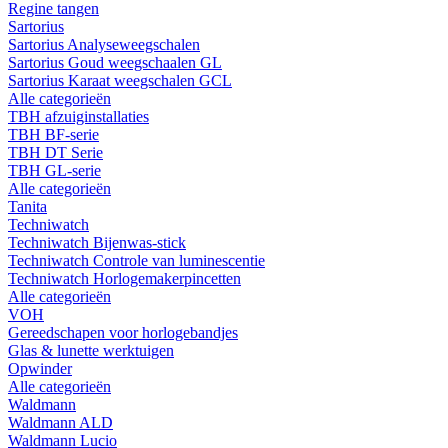
Regine tangen
Sartorius
Sartorius Analyseweegschalen
Sartorius Goud weegschaalen GL
Sartorius Karaat weegschalen GCL
Alle categorieën
TBH afzuiginstallaties
TBH BF-serie
TBH DT Serie
TBH GL-serie
Alle categorieën
Tanita
Techniwatch
Techniwatch Bijenwas-stick
Techniwatch Controle van luminescentie
Techniwatch Horlogemakerpincetten
Alle categorieën
VOH
Gereedschapen voor horlogebandjes
Glas & lunette werktuigen
Opwinder
Alle categorieën
Waldmann
Waldmann ALD
Waldmann Lucio