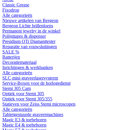
Classic Grease
Fixodrop
Alle categorieën
Nieuwe artikelen van Bergeon
Bergeon Lichte brillenloeps
Permanent jewelry in de winkel
Polijsttapes & dispenser
Presidium OTi Diamanttester
Reparatie van vouwsluitingen
SALE %
Batterijen
Decoratiemateriaal
Inrichtingen & werkbanken
Alle categorieën
SLC mini graveerlasersysteem
Service-Boxen voor de horlogedienst
Stemi 305 Cam
Optiek voor Stemi 305
Optiek voor Stemi 305/355
Statieven voor Zeiss Stemi microscopen
Alle categorieën
Tabletgestuurde graveermachines
Magic E3 & toebehoren
Magic E4 & toebehoren