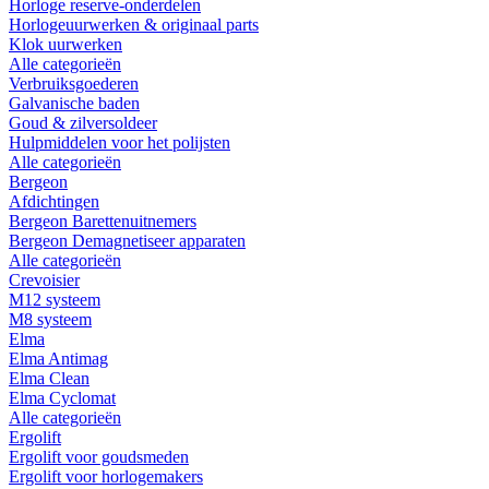
Horloge reserve-onderdelen
Horlogeuurwerken & originaal parts
Klok uurwerken
Alle categorieën
Verbruiksgoederen
Galvanische baden
Goud & zilversoldeer
Hulpmiddelen voor het polijsten
Alle categorieën
Bergeon
Afdichtingen
Bergeon Barettenuitnemers
Bergeon Demagnetiseer apparaten
Alle categorieën
Crevoisier
M12 systeem
M8 systeem
Elma
Elma Antimag
Elma Clean
Elma Cyclomat
Alle categorieën
Ergolift
Ergolift voor goudsmeden
Ergolift voor horlogemakers