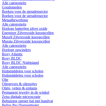
Alle categorieën
Goudsmeden
Boeken voor de sieradensector
Boeken voor de sieradensector
Metaalbewerking
Alle categorieën
Horloge batterijen zilver oxide
Energizer Zilveroxide knoopcellen
Maxell Zilveroxide knoopcellen
Murata Zilveroxide knoopcellen
Alle categorieën
Horloge opwinders
Boxy Atlantic
Boxy BLDC
Boxy BLDC Nightstand
Alle categorieën
Hulpmiddelen voor scholen
Hulpmiddelen voor scholen
Olie
Oliegevers & oliepotjes
Oliën, vetten & epilams
Permanent jewelry in de winkel
Zeiss digitale microscopie
Behuizing opener bal met handvat
Belize Pro Diamanttester