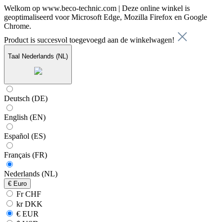
Welkom op www.beco-technic.com | Deze online winkel is
geoptimaliseerd voor Microsoft Edge, Mozilla Firefox en Google
Chrome.
Product is succesvol toegevoegd aan de winkelwagen!
Taal
Nederlands (NL)
Deutsch (DE)
English (EN)
Español (ES)
Français (FR)
Nederlands (NL)
€
Euro
Fr CHF
kr DKK
€ EUR