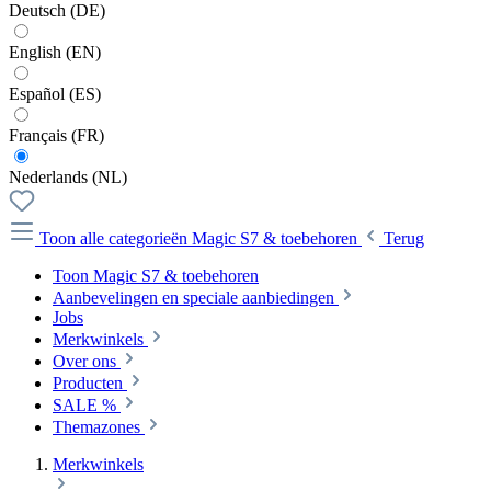
Deutsch (DE)
English (EN)
Español (ES)
Français (FR)
Nederlands (NL)
Toon alle categorieën
Magic S7 & toebehoren
Terug
Toon Magic S7 & toebehoren
Aanbevelingen en speciale aanbiedingen
Jobs
Merkwinkels
Over ons
Producten
SALE %
Themazones
Merkwinkels