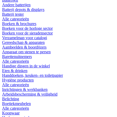
Batterijen
Andere batterijen
Batterij depots & displays
Batterij tester
Alle categorieën
Boeken & brochures
Boeken voor de horloge sector
Boeken voor de sieradensector
Verzamelmap voor catalogi
Gereedschap & apparaten
Aambeelden & boordijzers
Apparaat om stenen te persen
Barettenuitnemers
Alle categorieën
Handige dingen in de winkel
Eten & drinken
Handdoeken, keuken- en toiletpapier
Hygiëne producten
Alle categorieën
Inrichtingen & werkbanken
Arbeidsbescherming & veiligheid
Belichting
Boetiekmeubelen
Alle categorieën
Koopwaar