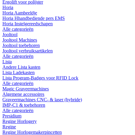
Ergolift voor polijster
Horia
Horia Aambeeldje
Horia Hhandbediende pers EMS
Horia Instelgereedschapen
Alle categorieën
Jooltool
Jooltool Machines
Jooltool toebehoren
Jooltool verbruiksartikelen
Alle categorieën
Lista
Andere Lista kasten
Lista Ladekasten
Lista Program-Badges voor RFID Lock
Alle categorieën
Magic Graveermachines
Algemene accessoires
Graveermachines CNC- & laser (hybride)
IMP-C1 & toebehoren
Alle categorieën
Presidium
Regine Horlogery
Regine
Regine Horlogemakerpincetten