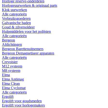
Horloge reserve-onderdelen
Horlogeuurwerken & originaal parts
Klok uurwerken
Alle categorieën
Verbruiksgoederen
Galvanische baden
Goud & zilversoldeer
Hulpmiddelen voor het polijsten
Alle categorieën
Bergeon
Afdichtingen
Bergeon Barettenuitnemers
Bergeon Demagnetiseer apparaten
Alle categorieën
Crevoisier
M12 systeem
M8 systeem
Elma
Elma Antimag
Elma Clean
Elma Cyclomat
Alle categorieën
Ergolift
Ergolift voor goudsmeden
Ergolift voor horlogemakers