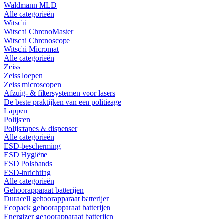
Waldmann MLD
Alle categorieën
Witschi
Witschi ChronoMaster
Witschi Chronoscope
Witschi Micromat
Alle categorieën
Zeiss
Zeiss loepen
Zeiss microscopen
Afzuig- & filtersystemen voor lasers
De beste praktijken van een politieage
Lappen
Polijsten
Polijsttapes & dispenser
Alle categorieën
ESD-bescherming
ESD Hygiëne
ESD Polsbands
ESD-inrichting
Alle categorieën
Gehoorapparaat batterijen
Duracell gehoorapparaat batterijen
Ecopack gehoorapparaat batterijen
Energizer gehoorapparaat batterijen