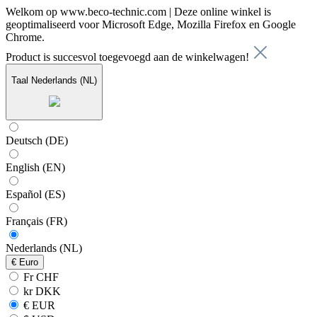
Welkom op www.beco-technic.com | Deze online winkel is
geoptimaliseerd voor Microsoft Edge, Mozilla Firefox en Google
Chrome.
Product is succesvol toegevoegd aan de winkelwagen!
Taal
Nederlands (NL)
Deutsch (DE)
English (EN)
Español (ES)
Français (FR)
Nederlands (NL)
€
Euro
Fr CHF
kr DKK
€ EUR