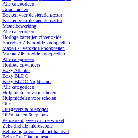
Alle categorieën
Goudsmeden
Boeken voor de sieradensector
Boeken voor de sieradensector
Metaalbewerking
Alle categorieën
Horloge batterijen zilver oxide
Energizer Zilveroxide knoopcellen
Maxell Zilveroxide knoopcellen
Murata Zilveroxide knoopcellen
Alle categorieën
Horloge opwinders
Boxy Atlantic
Boxy BLDC
Boxy BLDC Nightstand
Alle categorieën
Hulpmiddelen voor scholen
Hulpmiddelen voor scholen
Olie
Oliegevers & oliepotjes
Oliën, vetten & epilams
Permanent jewelry in de winkel
Zeiss digitale microscopie
Behuizing opener bal met handvat
Belize Pro Diamanttester