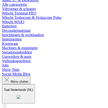
Magic E7 & toebehoren
Alle categorieën
Viltvormer & schraper
Witschi Terminal PRO
Witschi Teslascope & Teslascope Pulse
Witschi WAIO
Batterijen
Decoratiemateriaal
Inrichtingen & werkbanken
Instrumenten
Koopwaar
Machines & equipment
Sieradenonderdelen
Uurwerken & parts
Verbruiksgoederen
Jobs
Show Time
Social Media Blog
Menu sluiten
Taal
Nederlands (NL)