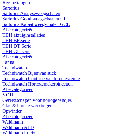
Regine tangen
Sartorius
Sartorius Analyseweegschalen
Sartorius Goud weegschaalen GL
Sartorius Karaat weegschalen GCL
Alle categorieën
TBH afzuiginstallaties
TBH BF-serie
TBH DT Serie
TBH GL-serie
Alle categorieën
Tanita
Techniwatch
Techniwatch Bijenwas-stick
Techniwatch Controle van luminescentie
Techniwatch Horlogemakerpincetten
Alle categorieën
VOH
Gereedschapen voor horlogebandjes
Glas & lunette werktuigen
Opwinder
Alle categorieën
Waldmann
Waldmann ALD
Waldmann Lucio