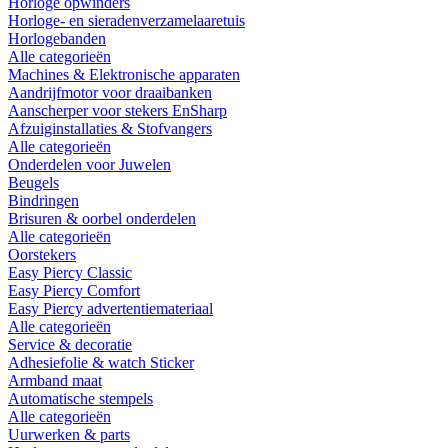
Horloge opwinders
Horloge- en sieradenverzamelaaretuis
Horlogebanden
Alle categorieën
Machines & Elektronische apparaten
Aandrijfmotor voor draaibanken
Aanscherper voor stekers EnSharp
Afzuiginstallaties & Stofvangers
Alle categorieën
Onderdelen voor Juwelen
Beugels
Bindringen
Brisuren & oorbel onderdelen
Alle categorieën
Oorstekers
Easy Piercy Classic
Easy Piercy Comfort
Easy Piercy advertentiemateriaal
Alle categorieën
Service & decoratie
Adhesiefolie & watch Sticker
Armband maat
Automatische stempels
Alle categorieën
Uurwerken & parts