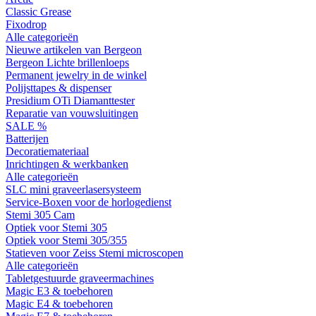
Classic Grease
Fixodrop
Alle categorieën
Nieuwe artikelen van Bergeon
Bergeon Lichte brillenloeps
Permanent jewelry in de winkel
Polijsttapes & dispenser
Presidium OTi Diamanttester
Reparatie van vouwsluitingen
SALE %
Batterijen
Decoratiemateriaal
Inrichtingen & werkbanken
Alle categorieën
SLC mini graveerlasersysteem
Service-Boxen voor de horlogedienst
Stemi 305 Cam
Optiek voor Stemi 305
Optiek voor Stemi 305/355
Statieven voor Zeiss Stemi microscopen
Alle categorieën
Tabletgestuurde graveermachines
Magic E3 & toebehoren
Magic E4 & toebehoren