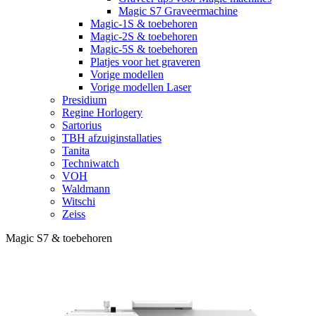
Magic S7 Graveermachine
Magic-1S & toebehoren
Magic-2S & toebehoren
Magic-5S & toebehoren
Platjes voor het graveren
Vorige modellen
Vorige modellen Laser
Presidium
Regine Horlogery
Sartorius
TBH afzuiginstallaties
Tanita
Techniwatch
VOH
Waldmann
Witschi
Zeiss
Magic S7 & toebehoren