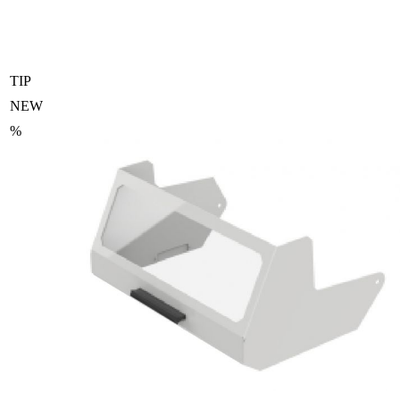
TIP
NEW
%