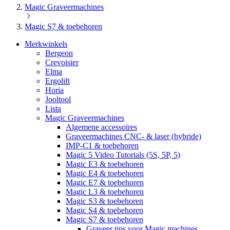
Magic Graveermachines
Magic S7 & toebehoren
Merkwinkels
Bergeon
Crevoisier
Elma
Ergolift
Horia
Jooltool
Lista
Magic Graveermachines
Algemene accessoires
Graveermachines CNC- & laser (hybride)
IMP-C1 & toebehoren
Magic 5 Video Tutorials (5S, 5P, 5)
Magic E3 & toebehoren
Magic E4 & toebehoren
Magic E7 & toebehoren
Magic L3 & toebehoren
Magic S3 & toebehoren
Magic S4 & toebehoren
Magic S7 & toebehoren
Graveer tips voor Magic machines