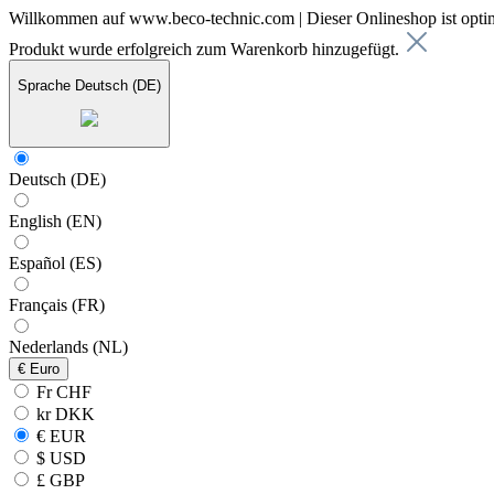
Willkommen auf www.beco-technic.com | Dieser Onlineshop ist optim
Produkt wurde erfolgreich zum Warenkorb hinzugefügt.
Sprache
Deutsch (DE)
Deutsch (DE)
English (EN)
Español (ES)
Français (FR)
Nederlands (NL)
€
Euro
Fr CHF
kr DKK
€ EUR
$ USD
£ GBP