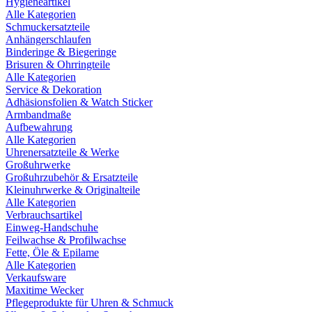
Hygieneartikel
Alle Kategorien
Schmuckersatzteile
Anhängerschlaufen
Binderinge & Biegeringe
Brisuren & Ohrringteile
Alle Kategorien
Service & Dekoration
Adhäsionsfolien & Watch Sticker
Armbandmaße
Aufbewahrung
Alle Kategorien
Uhrenersatzteile & Werke
Großuhrwerke
Großuhrzubehör & Ersatzteile
Kleinuhrwerke & Originalteile
Alle Kategorien
Verbrauchsartikel
Einweg-Handschuhe
Feilwachse & Profilwachse
Fette, Öle & Epilame
Alle Kategorien
Verkaufsware
Maxitime Wecker
Pflegeprodukte für Uhren & Schmuck