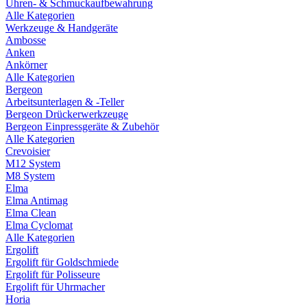
Uhren- & Schmuckaufbewahrung
Alle Kategorien
Werkzeuge & Handgeräte
Ambosse
Anken
Ankörner
Alle Kategorien
Bergeon
Arbeitsunterlagen & -Teller
Bergeon Drückerwerkzeuge
Bergeon Einpressgeräte & Zubehör
Alle Kategorien
Crevoisier
M12 System
M8 System
Elma
Elma Antimag
Elma Clean
Elma Cyclomat
Alle Kategorien
Ergolift
Ergolift für Goldschmiede
Ergolift für Polisseure
Ergolift für Uhrmacher
Horia