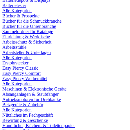
Batteriedepots & Displays
Batterietester
Alle Kategorien
Bücher & Prospekte
Bücher für die Schmuckbranche
Bücher für die Uhrenbranche
Sammelordner für Kataloge
Einrichtung & Werktische
Arbeitsschutz & Sicherheit
Arbeitsstühle
Arbeitsteller & Unterlagen
Alle Kategorien
Erstohrstecker
Easy Piercy Classic
Easy Piercy Comfort
Easy Piercy Werbemittel
Alle Kategorien
Maschinen & Elektronische Geräte
Absauganlagen & Staubfänger
Antriebsmotoren für Drehbänke
Beizgeräte & Zubehör
Alle Kategorien
Nützliches im Fachgeschäft
Bewirtung & Geschenke
Handtücher, Küchen- & Toilettenpapier