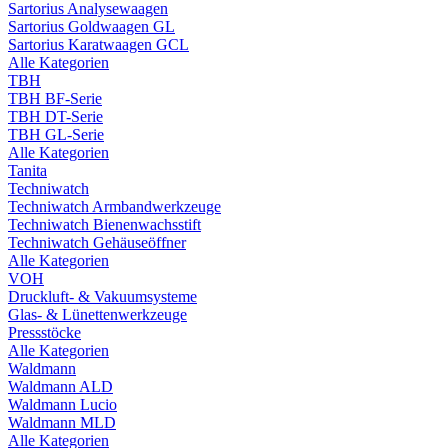
Sartorius Analysewaagen
Sartorius Goldwaagen GL
Sartorius Karatwaagen GCL
Alle Kategorien
TBH
TBH BF-Serie
TBH DT-Serie
TBH GL-Serie
Alle Kategorien
Tanita
Techniwatch
Techniwatch Armbandwerkzeuge
Techniwatch Bienenwachsstift
Techniwatch Gehäuseöffner
Alle Kategorien
VOH
Druckluft- & Vakuumsysteme
Glas- & Lünettenwerkzeuge
Pressstöcke
Alle Kategorien
Waldmann
Waldmann ALD
Waldmann Lucio
Waldmann MLD
Alle Kategorien