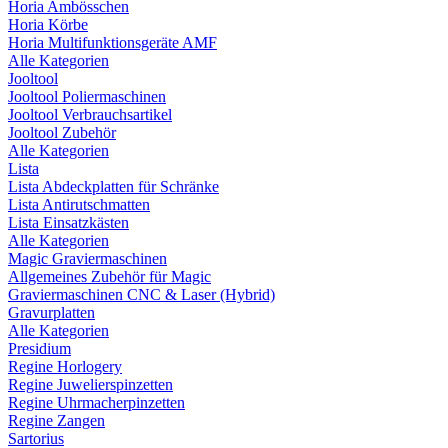
Horia Ambösschen
Horia Körbe
Horia Multifunktionsgeräte AMF
Alle Kategorien
Jooltool
Jooltool Poliermaschinen
Jooltool Verbrauchsartikel
Jooltool Zubehör
Alle Kategorien
Lista
Lista Abdeckplatten für Schränke
Lista Antirutschmatten
Lista Einsatzkästen
Alle Kategorien
Magic Graviermaschinen
Allgemeines Zubehör für Magic
Graviermaschinen CNC & Laser (Hybrid)
Gravurplatten
Alle Kategorien
Presidium
Regine Horlogery
Regine Juwelierspinzetten
Regine Uhrmacherpinzetten
Regine Zangen
Sartorius