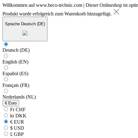
Willkommen auf www.beco-technic.com | Dieser Onlineshop ist optim
Produkt wurde erfolgreich zum Warenkorb hinzugefügt.
Sprache
Deutsch (DE)
Deutsch (DE)
English (EN)
Español (ES)
Français (FR)
Nederlands (NL)
€
Euro
Fr CHF
kr DKK
€ EUR
$ USD
£ GBP