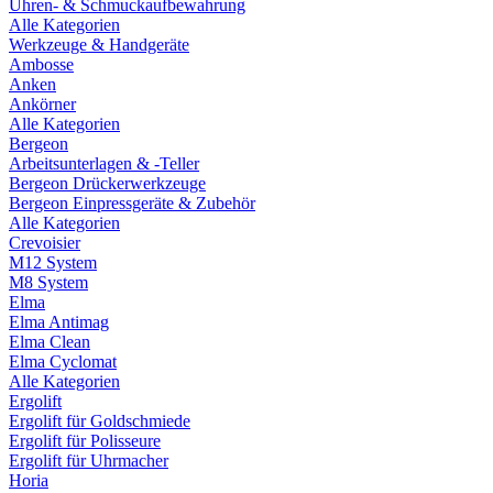
Uhren- & Schmuckaufbewahrung
Alle Kategorien
Werkzeuge & Handgeräte
Ambosse
Anken
Ankörner
Alle Kategorien
Bergeon
Arbeitsunterlagen & -Teller
Bergeon Drückerwerkzeuge
Bergeon Einpressgeräte & Zubehör
Alle Kategorien
Crevoisier
M12 System
M8 System
Elma
Elma Antimag
Elma Clean
Elma Cyclomat
Alle Kategorien
Ergolift
Ergolift für Goldschmiede
Ergolift für Polisseure
Ergolift für Uhrmacher
Horia