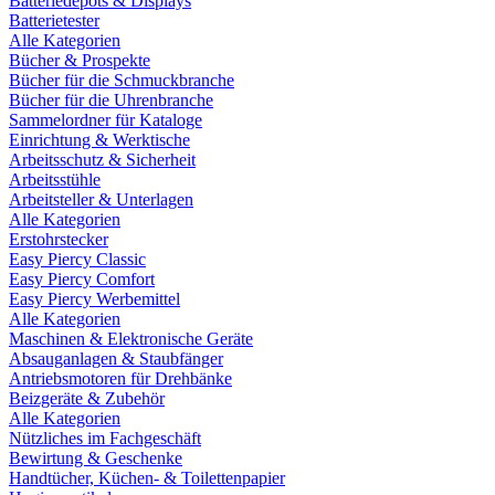
Batteriedepots & Displays
Batterietester
Alle Kategorien
Bücher & Prospekte
Bücher für die Schmuckbranche
Bücher für die Uhrenbranche
Sammelordner für Kataloge
Einrichtung & Werktische
Arbeitsschutz & Sicherheit
Arbeitsstühle
Arbeitsteller & Unterlagen
Alle Kategorien
Erstohrstecker
Easy Piercy Classic
Easy Piercy Comfort
Easy Piercy Werbemittel
Alle Kategorien
Maschinen & Elektronische Geräte
Absauganlagen & Staubfänger
Antriebsmotoren für Drehbänke
Beizgeräte & Zubehör
Alle Kategorien
Nützliches im Fachgeschäft
Bewirtung & Geschenke
Handtücher, Küchen- & Toilettenpapier