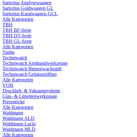
Sartorius Analysewaagen
Sartorius Goldwaagen GL
Sartorius Karatwaagen GCL
Alle Kategorien
TBH
TBH BF-Serie
TBH DT-Serie
TBH GL-Serie
Alle Kategorien
Tanita
Techniwatch
Techniwatch Armbandwerkzeuge
Techniwatch Bienenwachsstift
Techniwatch Gehäuseöffner
Alle Kategorien
VOH
Druckluft- & Vakuumsysteme
Glas- & Lünettenwerkzeuge
Pressstöcke
Alle Kategorien
Waldmann
Waldmann ALD
Waldmann Lucio
Waldmann MLD
Alle Kategorien