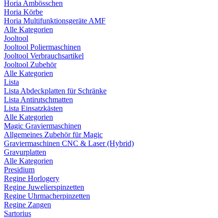
Horia Ambösschen
Horia Körbe
Horia Multifunktionsgeräte AMF
Alle Kategorien
Jooltool
Jooltool Poliermaschinen
Jooltool Verbrauchsartikel
Jooltool Zubehör
Alle Kategorien
Lista
Lista Abdeckplatten für Schränke
Lista Antirutschmatten
Lista Einsatzkästen
Alle Kategorien
Magic Graviermaschinen
Allgemeines Zubehör für Magic
Graviermaschinen CNC & Laser (Hybrid)
Gravurplatten
Alle Kategorien
Presidium
Regine Horlogery
Regine Juwelierspinzetten
Regine Uhrmacherpinzetten
Regine Zangen
Sartorius