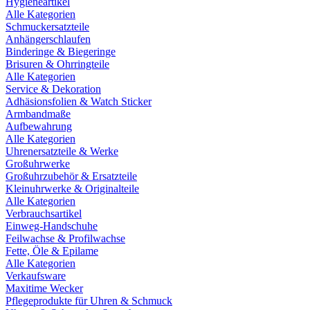
Hygieneartikel
Alle Kategorien
Schmuckersatzteile
Anhängerschlaufen
Binderinge & Biegeringe
Brisuren & Ohrringteile
Alle Kategorien
Service & Dekoration
Adhäsionsfolien & Watch Sticker
Armbandmaße
Aufbewahrung
Alle Kategorien
Uhrenersatzteile & Werke
Großuhrwerke
Großuhrzubehör & Ersatzteile
Kleinuhrwerke & Originalteile
Alle Kategorien
Verbrauchsartikel
Einweg-Handschuhe
Feilwachse & Profilwachse
Fette, Öle & Epilame
Alle Kategorien
Verkaufsware
Maxitime Wecker
Pflegeprodukte für Uhren & Schmuck