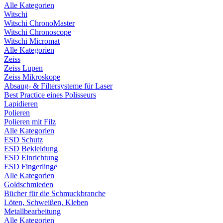
Alle Kategorien
Witschi
Witschi ChronoMaster
Witschi Chronoscope
Witschi Micromat
Alle Kategorien
Zeiss
Zeiss Lupen
Zeiss Mikroskope
Absaug- & Filtersysteme für Laser
Best Practice eines Polisseurs
Lapidieren
Polieren
Polieren mit Filz
Alle Kategorien
ESD Schutz
ESD Bekleidung
ESD Einrichtung
ESD Fingerlinge
Alle Kategorien
Goldschmieden
Bücher für die Schmuckbranche
Löten, Schweißen, Kleben
Metallbearbeitung
Alle Kategorien