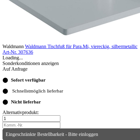
Waldmann
Waldmann Tischfuß für Para.Mi, viereckig, silbermetallic
Art-Nr. 307636
Loading...
Sonderkonditionen anzeigen
Auf Anfrage
⬤
Sofort verfügbar
⬤
Schnellstmöglich lieferbar
⬤
Nicht lieferbar
Alternativprodukt:
Eingeschränkte Bestellbarkeit - Bitte einloggen