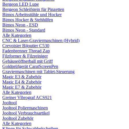
Bergeon LED Lupe
Bergeon Schleifstein für Pinzetten
Bimos Arbeitsstühle und Hocker
Bimos Hocker & Stehhilfen
Bimos Neon - ESD
Bimos Neon - Standard
Alle Kategorien
CNC & Laser-Graviermaschinen (Hybrid)
Crevoisier Bijoutier C530
Fadenbrenner Thread Zap
Filzformer & Filzreiniger
Gehäuseöffnerball mit Griff
Goldprüfgerät CaratScreenPen
Graviermaschinen mit Tablet-Steuerung
Magic E3 & Zubehör
Magic E4 & Zubehör
Magic E7 & Zubehör
Alle Kategorien
Greiner Vibrograf ACS921
Jooltool
Jooltool Poliermaschinen
Jooltool Verbrauchsartikel
Jooltool Zubehör
Alle Kategorien
Klinge für Schwabbelscheiben