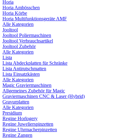
Horia
Horia Ambösschen
Horia Körbe
Horia Multifunktionsgeräte AMF
Alle Kategorien
Jooltool
Jooltool Poliermaschinen
Jooltool Verbrauchsartikel
Jooltool Zubehör
Alle Kategorien
Lista
Lista Abdeckplatten für Schränke
Lista Antirutschmatten
Lista Einsatzkästen
Alle Kategorien
Magic Graviermaschinen
Allgemeines Zubehör für Magic
Graviermaschinen CNC & Laser (Hybrid)
Gravurplatten
Alle Kategorien
Presidium
Regine Horlogery
Regine Juwelierspinzetten
Regine Uhrmacherpinzetten
Regine Zangen