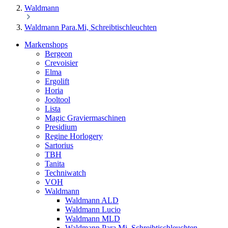
Waldmann
Waldmann Para.Mi, Schreibtischleuchten
Markenshops
Bergeon
Crevoisier
Elma
Ergolift
Horia
Jooltool
Lista
Magic Graviermaschinen
Presidium
Regine Horlogery
Sartorius
TBH
Tanita
Techniwatch
VOH
Waldmann
Waldmann ALD
Waldmann Lucio
Waldmann MLD
Waldmann Para.Mi, Schreibtischleuchten