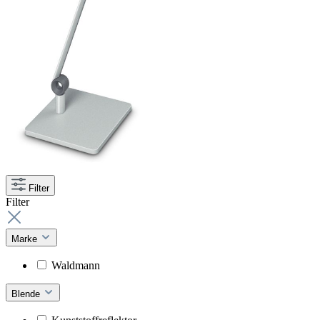
Filter
Filter
Marke
Waldmann
Blende