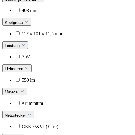
498 mm
Kopfgröße
117 x 101 x 11,5 mm
Leistung
7 W
Lichtstrom
550 lm
Material
Aluminium
Netzstecker
CEE 7/XVI (Euro)