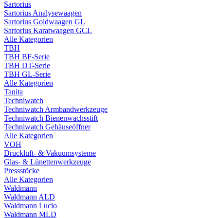
Sartorius
Sartorius Analysewaagen
Sartorius Goldwaagen GL
Sartorius Karatwaagen GCL
Alle Kategorien
TBH
TBH BF-Serie
TBH DT-Serie
TBH GL-Serie
Alle Kategorien
Tanita
Techniwatch
Techniwatch Armbandwerkzeuge
Techniwatch Bienenwachsstift
Techniwatch Gehäuseöffner
Alle Kategorien
VOH
Druckluft- & Vakuumsysteme
Glas- & Lünettenwerkzeuge
Pressstöcke
Alle Kategorien
Waldmann
Waldmann ALD
Waldmann Lucio
Waldmann MLD