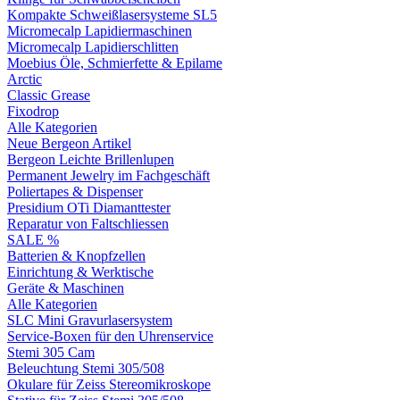
Kompakte Schweißlasersysteme SL5
Micromecalp Lapidiermaschinen
Micromecalp Lapidierschlitten
Moebius Öle, Schmierfette & Epilame
Arctic
Classic Grease
Fixodrop
Alle Kategorien
Neue Bergeon Artikel
Bergeon Leichte Brillenlupen
Permanent Jewelry im Fachgeschäft
Poliertapes & Dispenser
Presidium OTi Diamanttester
Reparatur von Faltschliessen
SALE %
Batterien & Knopfzellen
Einrichtung & Werktische
Geräte & Maschinen
Alle Kategorien
SLC Mini Gravurlasersystem
Service-Boxen für den Uhrenservice
Stemi 305 Cam
Beleuchtung Stemi 305/508
Okulare für Zeiss Stereomikroskope