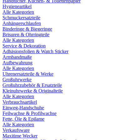
Handtücher, Küchen- & Toilettenpapier
Hygieneartikel
Alle Kategorien
Schmuckersatzteile
Anhängerschlaufen
Binderinge & Biegeringe
Brisuren & Ohrringteile
Alle Kategorien
Service & Dekoration
Adhäsionsfolien & Watch Sticker
Armbandmaße
Aufbewahrung
Alle Kategorien
Uhrenersatzteile & Werke
Großuhrwerke
Großuhrzubehör & Ersatzteile
Kleinuhrwerke & Originalteile
Alle Kategorien
Verbrauchsartikel
Einweg-Handschuhe
Feilwachse & Profilwachse
Fette, Öle & Epilame
Alle Kategorien
Verkaufsware
Maxitime Wecker