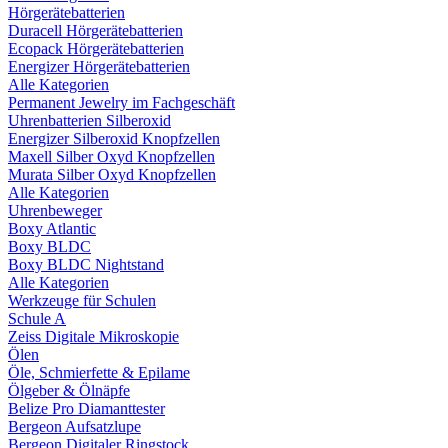
Hörgerätebatterien
Duracell Hörgerätebatterien
Ecopack Hörgerätebatterien
Energizer Hörgerätebatterien
Alle Kategorien
Permanent Jewelry im Fachgeschäft
Uhrenbatterien Silberoxid
Energizer Silberoxid Knopfzellen
Maxell Silber Oxyd Knopfzellen
Murata Silber Oxyd Knopfzellen
Alle Kategorien
Uhrenbeweger
Boxy Atlantic
Boxy BLDC
Boxy BLDC Nightstand
Alle Kategorien
Werkzeuge für Schulen
Schule A
Zeiss Digitale Mikroskopie
Ölen
Öle, Schmierfette & Epilame
Ölgeber & Ölnäpfe
Belize Pro Diamanttester
Bergeon Aufsatzlupe
Bergeon Digitaler Ringstock