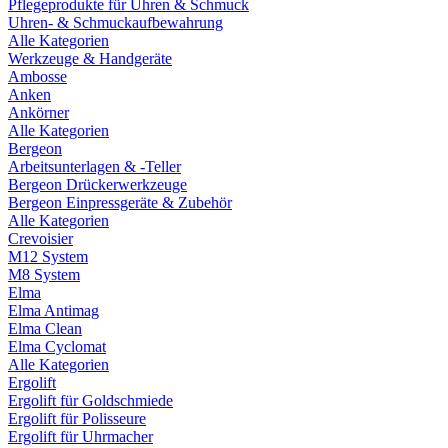
Pflegeprodukte für Uhren & Schmuck
Uhren- & Schmuckaufbewahrung
Alle Kategorien
Werkzeuge & Handgeräte
Ambosse
Anken
Ankörner
Alle Kategorien
Bergeon
Arbeitsunterlagen & -Teller
Bergeon Drückerwerkzeuge
Bergeon Einpressgeräte & Zubehör
Alle Kategorien
Crevoisier
M12 System
M8 System
Elma
Elma Antimag
Elma Clean
Elma Cyclomat
Alle Kategorien
Ergolift
Ergolift für Goldschmiede
Ergolift für Polisseure
Ergolift für Uhrmacher