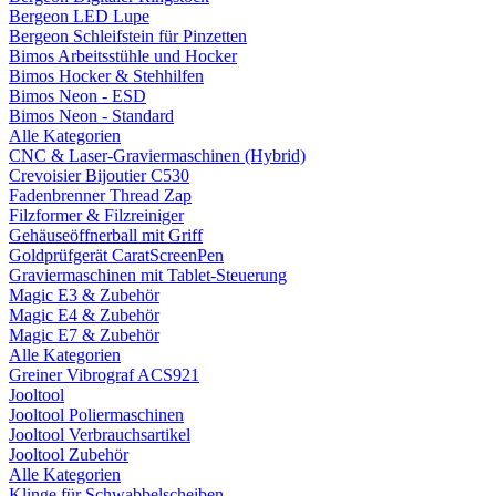
Bergeon LED Lupe
Bergeon Schleifstein für Pinzetten
Bimos Arbeitsstühle und Hocker
Bimos Hocker & Stehhilfen
Bimos Neon - ESD
Bimos Neon - Standard
Alle Kategorien
CNC & Laser-Graviermaschinen (Hybrid)
Crevoisier Bijoutier C530
Fadenbrenner Thread Zap
Filzformer & Filzreiniger
Gehäuseöffnerball mit Griff
Goldprüfgerät CaratScreenPen
Graviermaschinen mit Tablet-Steuerung
Magic E3 & Zubehör
Magic E4 & Zubehör
Magic E7 & Zubehör
Alle Kategorien
Greiner Vibrograf ACS921
Jooltool
Jooltool Poliermaschinen
Jooltool Verbrauchsartikel
Jooltool Zubehör
Alle Kategorien
Klinge für Schwabbelscheiben