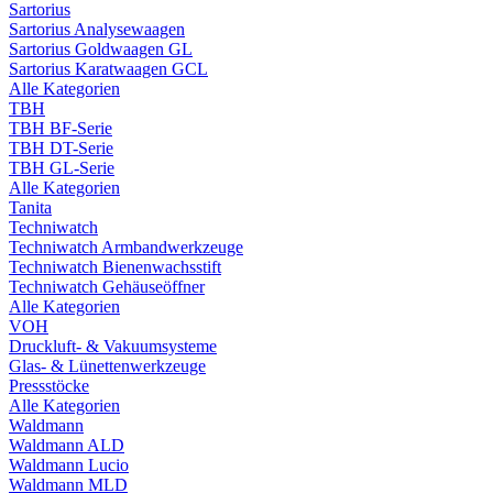
Sartorius
Sartorius Analysewaagen
Sartorius Goldwaagen GL
Sartorius Karatwaagen GCL
Alle Kategorien
TBH
TBH BF-Serie
TBH DT-Serie
TBH GL-Serie
Alle Kategorien
Tanita
Techniwatch
Techniwatch Armbandwerkzeuge
Techniwatch Bienenwachsstift
Techniwatch Gehäuseöffner
Alle Kategorien
VOH
Druckluft- & Vakuumsysteme
Glas- & Lünettenwerkzeuge
Pressstöcke
Alle Kategorien
Waldmann
Waldmann ALD
Waldmann Lucio
Waldmann MLD