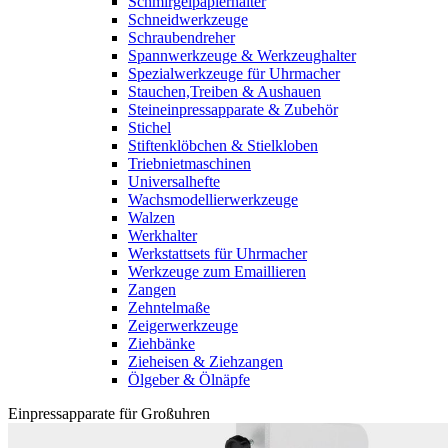
Schmirgelpapierhalter
Schneidwerkzeuge
Schraubendreher
Spannwerkzeuge & Werkzeughalter
Spezialwerkzeuge für Uhrmacher
Stauchen,Treiben & Aushauen
Steineinpressapparate & Zubehör
Stichel
Stiftenklöbchen & Stielkloben
Triebnietmaschinen
Universalhefte
Wachsmodellierwerkzeuge
Walzen
Werkhalter
Werkstattsets für Uhrmacher
Werkzeuge zum Emaillieren
Zangen
Zehntelmaße
Zeigerwerkzeuge
Ziehbänke
Zieheisen & Ziehzangen
Ölgeber & Ölnäpfe
Einpressapparate für Großuhren