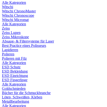
Alle Kategorien
Witschi
Witschi ChronoMaster
Witschi Chronoscope
Witschi Micromat
Alle Kategorien
Zeiss
Zeiss Lupen
Zeiss Mikroskope
Absaug- & Filtersysteme für Laser
Best Practice eines Polisseurs
Lapidieren
Polieren
Polieren mit Filz
Alle Kategorien
ESD Schutz
ESD Bekleidung
ESD Einrichtung
ESD Fingerlinge
Alle Kategorien
Goldschmieden
Bücher für die Schmuckbranche
Löten, Schweißen, Kleben
Metallbearbeitung
Alle Kategorien