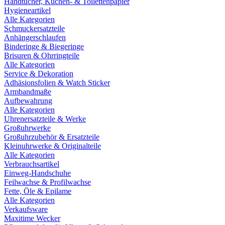
Handtücher, Küchen- & Toilettenpapier
Hygieneartikel
Alle Kategorien
Schmuckersatzteile
Anhängerschlaufen
Binderinge & Biegeringe
Brisuren & Ohrringteile
Alle Kategorien
Service & Dekoration
Adhäsionsfolien & Watch Sticker
Armbandmaße
Aufbewahrung
Alle Kategorien
Uhrenersatzteile & Werke
Großuhrwerke
Großuhrzubehör & Ersatzteile
Kleinuhrwerke & Originalteile
Alle Kategorien
Verbrauchsartikel
Einweg-Handschuhe
Feilwachse & Profilwachse
Fette, Öle & Epilame
Alle Kategorien
Verkaufsware
Maxitime Wecker