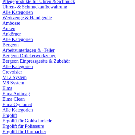
Pflegeprodukte für Uhren & Schmuck
Uhren- & Schmuckaufbewahrung
Alle Kategorien
Werkzeuge & Handgeräte
Ambosse
Anken
Ankörner
Alle Kategorien
Bergeon
Arbeitsunterlagen & -Teller
Bergeon Drückerwerkzeuge
Bergeon Einpressgeräte & Zubehör
Alle Kategorien
Crevoisier
M12 System
M8 System
Elma
Elma Antimag
Elma Clean
Elma Cyclomat
Alle Kategorien
Ergolift
Ergolift für Goldschmiede
Ergolift für Polisseure
Ergolift für Uhrmacher