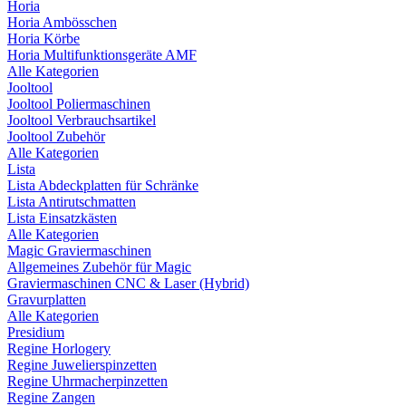
Horia
Horia Ambösschen
Horia Körbe
Horia Multifunktionsgeräte AMF
Alle Kategorien
Jooltool
Jooltool Poliermaschinen
Jooltool Verbrauchsartikel
Jooltool Zubehör
Alle Kategorien
Lista
Lista Abdeckplatten für Schränke
Lista Antirutschmatten
Lista Einsatzkästen
Alle Kategorien
Magic Graviermaschinen
Allgemeines Zubehör für Magic
Graviermaschinen CNC & Laser (Hybrid)
Gravurplatten
Alle Kategorien
Presidium
Regine Horlogery
Regine Juwelierspinzetten
Regine Uhrmacherpinzetten
Regine Zangen