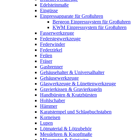
Edelsteinmaße
Eingüsse
Einpressapparate für Großuhren
Bergeon Einpresssystem für Großuhren
KWM Einpresssystem für Großuhren
Fasserwerkzeuge
Federstegwerkzeuge
Federwinder
Federzirkel
Feilen
Fräser
Gasbrenner
Gehäusehalter & Universalhalter
Gehäusewerkzeuge
Glaswerkzeuge & Lünettenwerkzeuge
Gravierkissen & Gravierkugeln
Handbürsten & Kratzbürsten
Hohlschaber
Hämmer
Karatstempel und Schlagbuchstaben
Korneisen
Lupen
Lötmaterial & Lötzubehör
Messlehren & Knopfmaße
Mikrometer & Feintaster