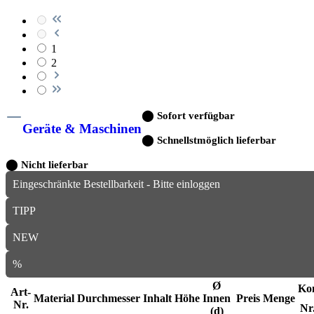
1
2
⬤
Sofort verfügbar
Geräte & Maschinen
⬤
Schnellstmöglich lieferbar
⬤
Nicht lieferbar
Eingeschränkte Bestellbarkeit - Bitte einloggen
TIPP
NEW
%
Ø
Ko
Art-
Material
Durchmesser
Inhalt
Höhe
Innen
Preis
Menge
Nr.
Nr
(d)