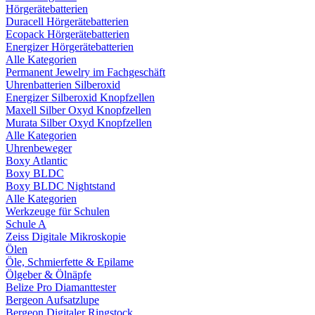
Hörgerätebatterien
Duracell Hörgerätebatterien
Ecopack Hörgerätebatterien
Energizer Hörgerätebatterien
Alle Kategorien
Permanent Jewelry im Fachgeschäft
Uhrenbatterien Silberoxid
Energizer Silberoxid Knopfzellen
Maxell Silber Oxyd Knopfzellen
Murata Silber Oxyd Knopfzellen
Alle Kategorien
Uhrenbeweger
Boxy Atlantic
Boxy BLDC
Boxy BLDC Nightstand
Alle Kategorien
Werkzeuge für Schulen
Schule A
Zeiss Digitale Mikroskopie
Ölen
Öle, Schmierfette & Epilame
Ölgeber & Ölnäpfe
Belize Pro Diamanttester
Bergeon Aufsatzlupe
Bergeon Digitaler Ringstock