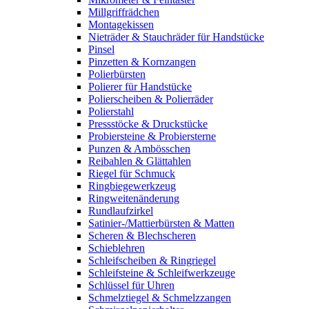
Millgriffrädchen
Montagekissen
Nieträder & Stauchräder für Handstücke
Pinsel
Pinzetten & Kornzangen
Polierbürsten
Polierer für Handstücke
Polierscheiben & Polierräder
Polierstahl
Pressstöcke & Druckstücke
Probiersteine & Probiersterne
Punzen & Ambösschen
Reibahlen & Glättahlen
Riegel für Schmuck
Ringbiegewerkzeug
Ringweitenänderung
Rundlaufzirkel
Satinier-/Mattierbürsten & Matten
Scheren & Blechscheren
Schieblehren
Schleifscheiben & Ringriegel
Schleifsteine & Schleifwerkzeuge
Schlüssel für Uhren
Schmelztiegel & Schmelzzangen