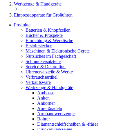
Werkzeuge & Handgeräte
Einpressapparate für Großuhren
Produkte
Batterien & Knopfzellen
Bücher & Prospekte
Einrichtung & Werktische
Erstohrstecker
Maschinen & Elektronische Geräte
Nützliches im Fachgeschäft
Schmuckersatzteile
Service & Dekoration
Uhrenersatzteile & Werke
Verbrauchsartikel
Verkaufsware
Werkzeuge & Handgeräte
Ambosse
Anken
Ankörner
Anreißnadeln
Armbandwerkzeuge
Bohrer
Diamantschleifscheiben & -fräser
Drückerwerkzeuge