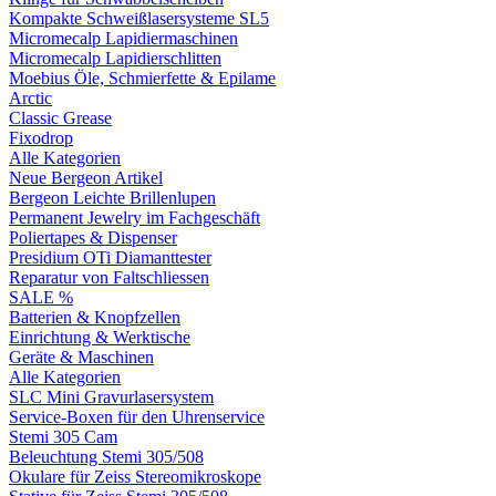
Kompakte Schweißlasersysteme SL5
Micromecalp Lapidiermaschinen
Micromecalp Lapidierschlitten
Moebius Öle, Schmierfette & Epilame
Arctic
Classic Grease
Fixodrop
Alle Kategorien
Neue Bergeon Artikel
Bergeon Leichte Brillenlupen
Permanent Jewelry im Fachgeschäft
Poliertapes & Dispenser
Presidium OTi Diamanttester
Reparatur von Faltschliessen
SALE %
Batterien & Knopfzellen
Einrichtung & Werktische
Geräte & Maschinen
Alle Kategorien
SLC Mini Gravurlasersystem
Service-Boxen für den Uhrenservice
Stemi 305 Cam
Beleuchtung Stemi 305/508
Okulare für Zeiss Stereomikroskope