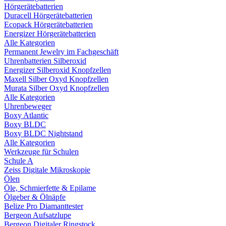
Hörgerätebatterien
Duracell Hörgerätebatterien
Ecopack Hörgerätebatterien
Energizer Hörgerätebatterien
Alle Kategorien
Permanent Jewelry im Fachgeschäft
Uhrenbatterien Silberoxid
Energizer Silberoxid Knopfzellen
Maxell Silber Oxyd Knopfzellen
Murata Silber Oxyd Knopfzellen
Alle Kategorien
Uhrenbeweger
Boxy Atlantic
Boxy BLDC
Boxy BLDC Nightstand
Alle Kategorien
Werkzeuge für Schulen
Schule A
Zeiss Digitale Mikroskopie
Ölen
Öle, Schmierfette & Epilame
Ölgeber & Ölnäpfe
Belize Pro Diamanttester
Bergeon Aufsatzlupe
Bergeon Digitaler Ringstock