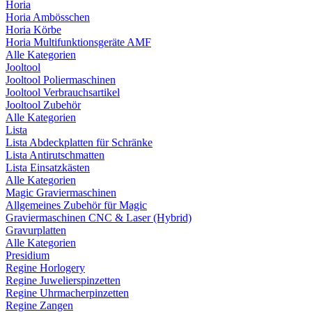
Horia
Horia Ambösschen
Horia Körbe
Horia Multifunktionsgeräte AMF
Alle Kategorien
Jooltool
Jooltool Poliermaschinen
Jooltool Verbrauchsartikel
Jooltool Zubehör
Alle Kategorien
Lista
Lista Abdeckplatten für Schränke
Lista Antirutschmatten
Lista Einsatzkästen
Alle Kategorien
Magic Graviermaschinen
Allgemeines Zubehör für Magic
Graviermaschinen CNC & Laser (Hybrid)
Gravurplatten
Alle Kategorien
Presidium
Regine Horlogery
Regine Juwelierspinzetten
Regine Uhrmacherpinzetten
Regine Zangen