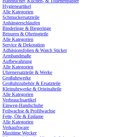
Handtücher, Küchen- & Toilettenpapier
Hygieneartikel
Alle Kategorien
Schmuckersatzteile
Anhängerschlaufen
Binderinge & Biegeringe
Brisuren & Ohrringteile
Alle Kategorien
Service & Dekoration
Adhäsionsfolien & Watch Sticker
Armbandmaße
Aufbewahrung
Alle Kategorien
Uhrenersatzteile & Werke
Großuhrwerke
Großuhrzubehör & Ersatzteile
Kleinuhrwerke & Originalteile
Alle Kategorien
Verbrauchsartikel
Einweg-Handschuhe
Feilwachse & Profilwachse
Fette, Öle & Epilame
Alle Kategorien
Verkaufsware
Maxitime Wecker