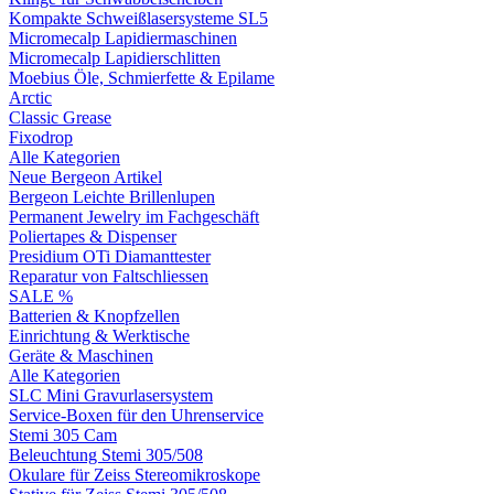
Kompakte Schweißlasersysteme SL5
Micromecalp Lapidiermaschinen
Micromecalp Lapidierschlitten
Moebius Öle, Schmierfette & Epilame
Arctic
Classic Grease
Fixodrop
Alle Kategorien
Neue Bergeon Artikel
Bergeon Leichte Brillenlupen
Permanent Jewelry im Fachgeschäft
Poliertapes & Dispenser
Presidium OTi Diamanttester
Reparatur von Faltschliessen
SALE %
Batterien & Knopfzellen
Einrichtung & Werktische
Geräte & Maschinen
Alle Kategorien
SLC Mini Gravurlasersystem
Service-Boxen für den Uhrenservice
Stemi 305 Cam
Beleuchtung Stemi 305/508
Okulare für Zeiss Stereomikroskope