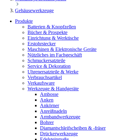
Gehäusewerkzeuge
Produkte
Batterien & Knopfzellen
Bücher & Prospekte
Einrichtung & Werktische
Erstohrstecker
Maschinen & Elektronische Geräte
Nützliches im Fachgeschäft
Schmuckersatzteile
Service & Dekoration
Uhrenersatzteile & Werke
Verbrauchsartikel
Verkaufsware
Werkzeuge & Handgeräte
Ambosse
Anken
Ankörner
Anreißnadeln
Armbandwerkzeuge
Bohrer
Diamantschleifscheiben & -fräser
Drückerwerkzeuge
Edelsteinmaße