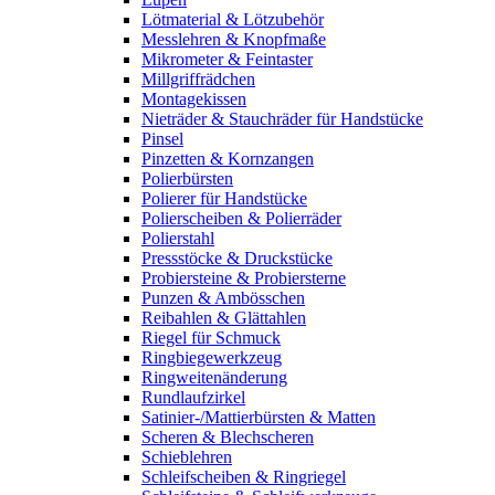
Lötmaterial & Lötzubehör
Messlehren & Knopfmaße
Mikrometer & Feintaster
Millgriffrädchen
Montagekissen
Nieträder & Stauchräder für Handstücke
Pinsel
Pinzetten & Kornzangen
Polierbürsten
Polierer für Handstücke
Polierscheiben & Polierräder
Polierstahl
Pressstöcke & Druckstücke
Probiersteine & Probiersterne
Punzen & Ambösschen
Reibahlen & Glättahlen
Riegel für Schmuck
Ringbiegewerkzeug
Ringweitenänderung
Rundlaufzirkel
Satinier-/Mattierbürsten & Matten
Scheren & Blechscheren
Schieblehren
Schleifscheiben & Ringriegel