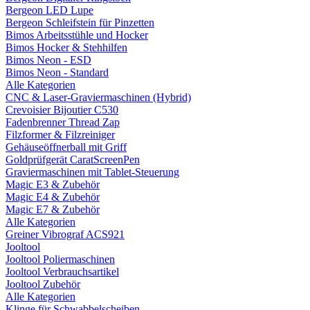
Bergeon LED Lupe
Bergeon Schleifstein für Pinzetten
Bimos Arbeitsstühle und Hocker
Bimos Hocker & Stehhilfen
Bimos Neon - ESD
Bimos Neon - Standard
Alle Kategorien
CNC & Laser-Graviermaschinen (Hybrid)
Crevoisier Bijoutier C530
Fadenbrenner Thread Zap
Filzformer & Filzreiniger
Gehäuseöffnerball mit Griff
Goldprüfgerät CaratScreenPen
Graviermaschinen mit Tablet-Steuerung
Magic E3 & Zubehör
Magic E4 & Zubehör
Magic E7 & Zubehör
Alle Kategorien
Greiner Vibrograf ACS921
Jooltool
Jooltool Poliermaschinen
Jooltool Verbrauchsartikel
Jooltool Zubehör
Alle Kategorien
Klinge für Schwabbelscheiben