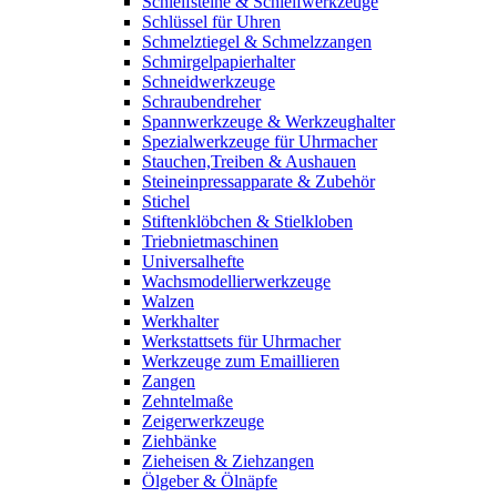
Schleifsteine & Schleifwerkzeuge
Schlüssel für Uhren
Schmelztiegel & Schmelzzangen
Schmirgelpapierhalter
Schneidwerkzeuge
Schraubendreher
Spannwerkzeuge & Werkzeughalter
Spezialwerkzeuge für Uhrmacher
Stauchen,Treiben & Aushauen
Steineinpressapparate & Zubehör
Stichel
Stiftenklöbchen & Stielkloben
Triebnietmaschinen
Universalhefte
Wachsmodellierwerkzeuge
Walzen
Werkhalter
Werkstattsets für Uhrmacher
Werkzeuge zum Emaillieren
Zangen
Zehntelmaße
Zeigerwerkzeuge
Ziehbänke
Zieheisen & Ziehzangen
Ölgeber & Ölnäpfe