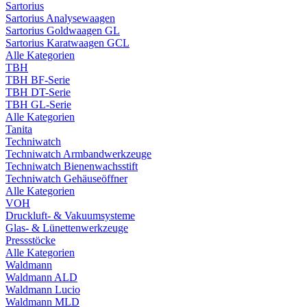
Sartorius
Sartorius Analysewaagen
Sartorius Goldwaagen GL
Sartorius Karatwaagen GCL
Alle Kategorien
TBH
TBH BF-Serie
TBH DT-Serie
TBH GL-Serie
Alle Kategorien
Tanita
Techniwatch
Techniwatch Armbandwerkzeuge
Techniwatch Bienenwachsstift
Techniwatch Gehäuseöffner
Alle Kategorien
VOH
Druckluft- & Vakuumsysteme
Glas- & Lünettenwerkzeuge
Pressstöcke
Alle Kategorien
Waldmann
Waldmann ALD
Waldmann Lucio
Waldmann MLD