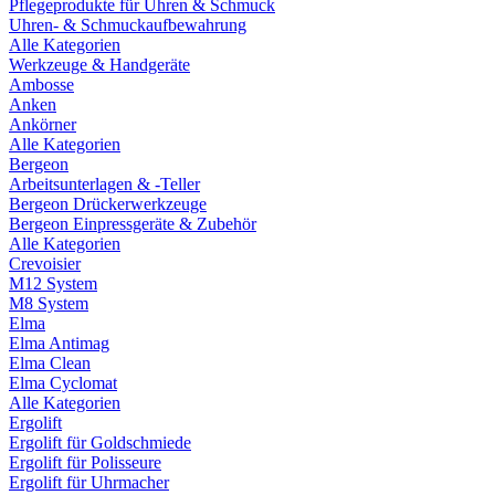
Pflegeprodukte für Uhren & Schmuck
Uhren- & Schmuckaufbewahrung
Alle Kategorien
Werkzeuge & Handgeräte
Ambosse
Anken
Ankörner
Alle Kategorien
Bergeon
Arbeitsunterlagen & -Teller
Bergeon Drückerwerkzeuge
Bergeon Einpressgeräte & Zubehör
Alle Kategorien
Crevoisier
M12 System
M8 System
Elma
Elma Antimag
Elma Clean
Elma Cyclomat
Alle Kategorien
Ergolift
Ergolift für Goldschmiede
Ergolift für Polisseure
Ergolift für Uhrmacher