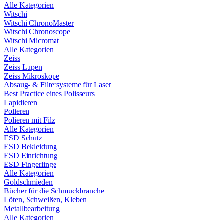
Alle Kategorien
Witschi
Witschi ChronoMaster
Witschi Chronoscope
Witschi Micromat
Alle Kategorien
Zeiss
Zeiss Lupen
Zeiss Mikroskope
Absaug- & Filtersysteme für Laser
Best Practice eines Polisseurs
Lapidieren
Polieren
Polieren mit Filz
Alle Kategorien
ESD Schutz
ESD Bekleidung
ESD Einrichtung
ESD Fingerlinge
Alle Kategorien
Goldschmieden
Bücher für die Schmuckbranche
Löten, Schweißen, Kleben
Metallbearbeitung
Alle Kategorien