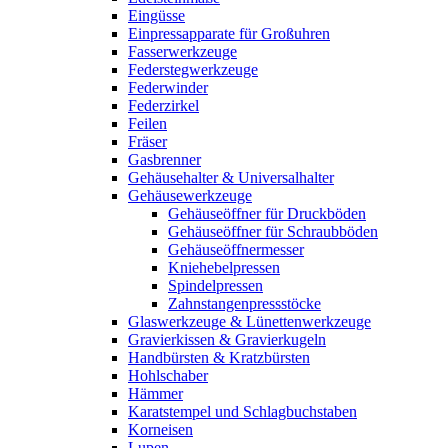
Eingüsse
Einpressapparate für Großuhren
Fasserwerkzeuge
Federstegwerkzeuge
Federwinder
Federzirkel
Feilen
Fräser
Gasbrenner
Gehäusehalter & Universalhalter
Gehäusewerkzeuge
Gehäuseöffner für Druckböden
Gehäuseöffner für Schraubböden
Gehäuseöffnermesser
Kniehebelpressen
Spindelpressen
Zahnstangenpressstöcke
Glaswerkzeuge & Lünettenwerkzeuge
Gravierkissen & Gravierkugeln
Handbürsten & Kratzbürsten
Hohlschaber
Hämmer
Karatstempel und Schlagbuchstaben
Korneisen
Lupen